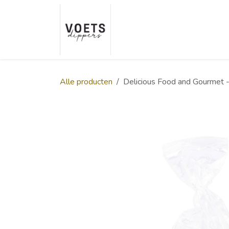
Overslaan naar inhoud
Home
Over ons
Smaakp
Alle producten
Delicious Food and Gourmet 