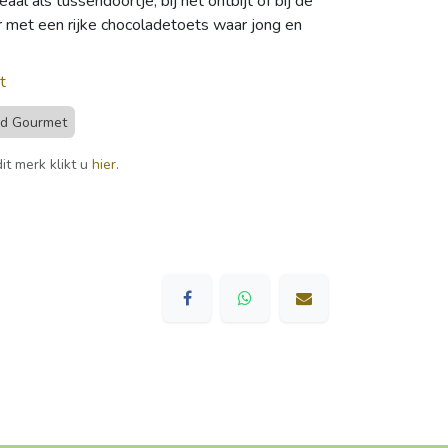
aal als tussendoortje, bij het ontbijt of bij de
er met een rijke chocoladetoets waar jong en
t
nd Gourmet
it merk klikt u
hier
.