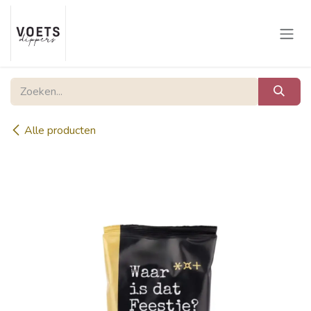
Overslaan naar inhoud
Alle producten