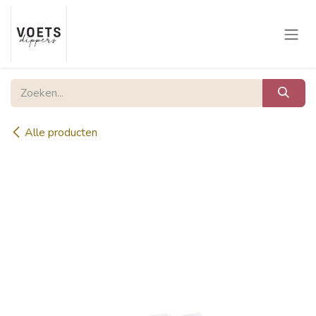
Overslaan naar inhoud
Alle producten