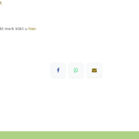
t
it merk klikt u
hier
.