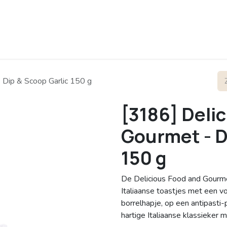
rofiel
Contact
 Dip & Scoop Garlic 150 g
[3186] Deli
Gourmet - D
150 g
De Delicious Food and Gourmet
Italiaanse toastjes met een v
borrelhapje, op een antipasti
hartige Italiaanse klassieker m