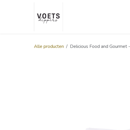
Overslaan naar inhoud
Home
Over ons
Smaakp
Alle producten
Delicious Food and Gourmet -