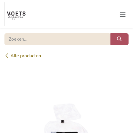
Overslaan naar inhoud
Alle producten