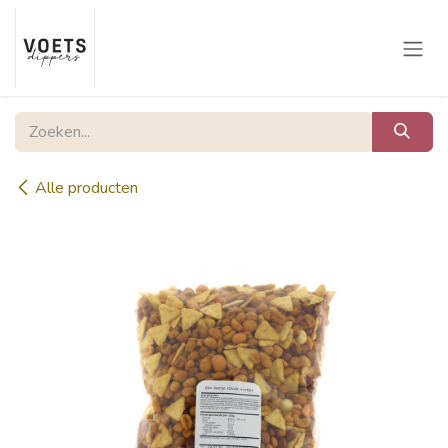
Overslaan naar inhoud
Alle producten