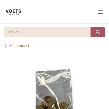
Overslaan naar inhoud
Alle producten