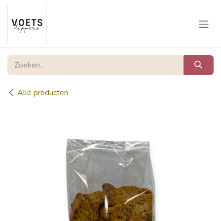
Overslaan naar inhoud
Alle producten