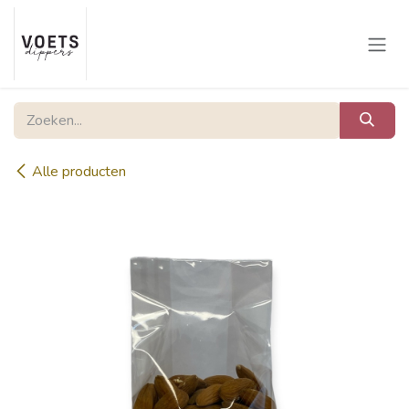
Overslaan naar inhoud
Alle producten