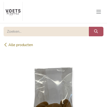
Overslaan naar inhoud
Alle producten