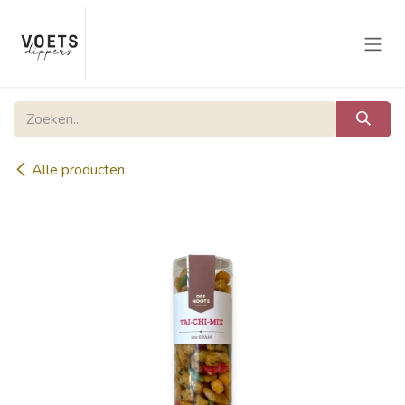
Overslaan naar inhoud
Alle producten