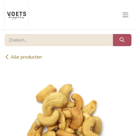
Overslaan naar inhoud
Alle producten