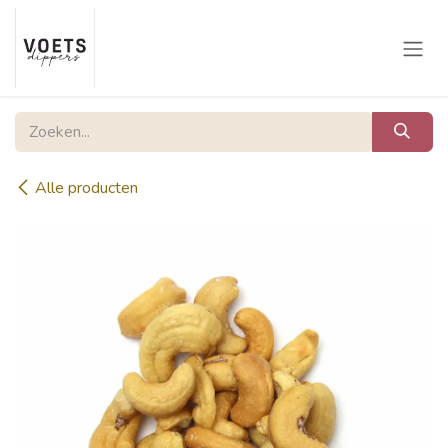
Overslaan naar inhoud
Alle producten