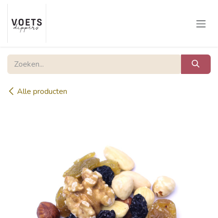
Overslaan naar inhoud
Alle producten