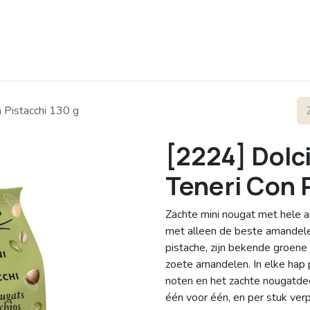
rofiel
Contact
on Pistacchi 130 g
[2224] Dolci
Teneri Con P
Zachte mini nougat met hele a
met alleen de beste amandel
pistache, zijn bekende groene 
zoete amandelen. In elke hap 
noten en het zachte nougatdee
één voor één, en per stuk ver