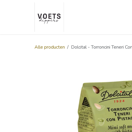
Overslaan naar inhoud
Home
Over ons
Smaakp
Alle producten
Dolcital - Torroncini Teneri C