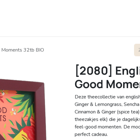
rofiel
Contact
od Moments 32tb BIO
[2080] Engli
Good Momen
Deze theecollectie van engli
Ginger & Lemongrass, Sencha 
Cinnamon & Ginger (spice tea)
theezakjes elk) die je dageli
feel-good momenten. De moo
perfect cadeau.