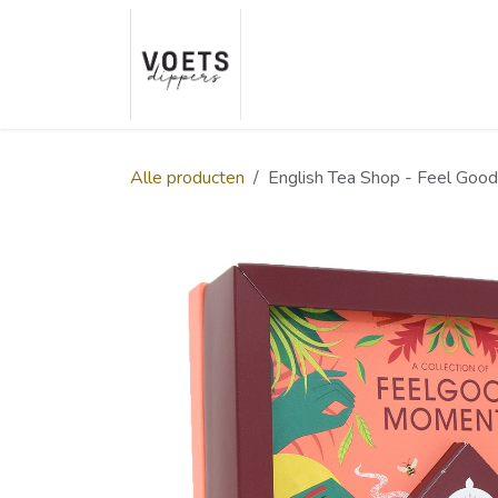
Overslaan naar inhoud
Home
Over ons
Smaakp
Alle producten
English Tea Shop - Feel Go