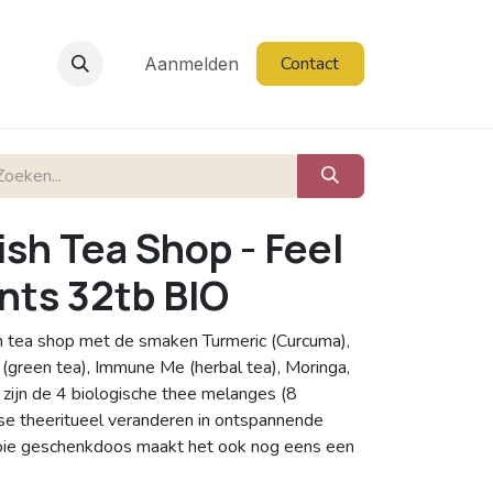
Contact
Aanmelden
sh Tea Shop - Feel
ts 32tb BIO
sh tea shop met de smaken Turmeric (Curcuma),
(green tea), Immune Me (herbal tea), Moringa,
 zijn de 4 biologische thee melanges (8
jkse theeritueel veranderen in ontspannende
ie geschenkdoos maakt het ook nog eens een