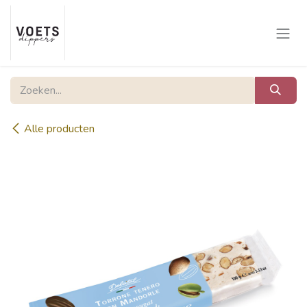
Overslaan naar inhoud
Alle producten