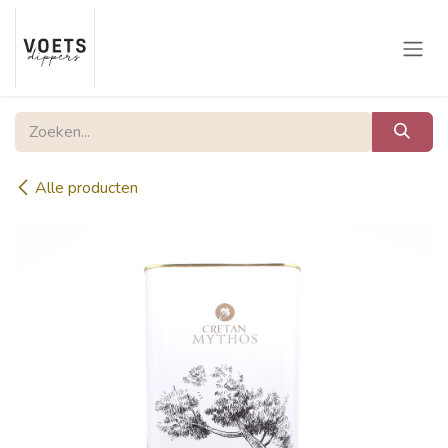
Overslaan naar inhoud
Alle producten