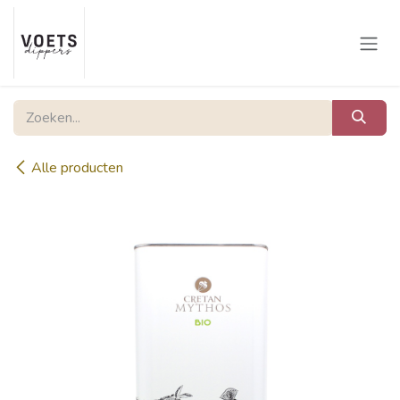
Overslaan naar inhoud
Alle producten