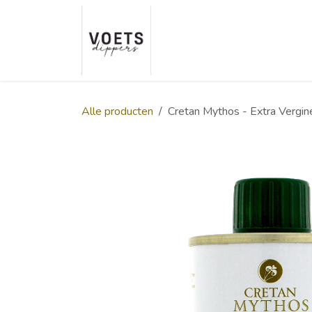
Overslaan naar inhoud
Home
Over ons
Smaakp
Alle producten
Cretan Mythos - Extra Vergine 