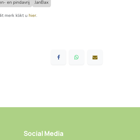
n- en pindavrij
JanBax
it merk klikt u
hier
.
Social Media