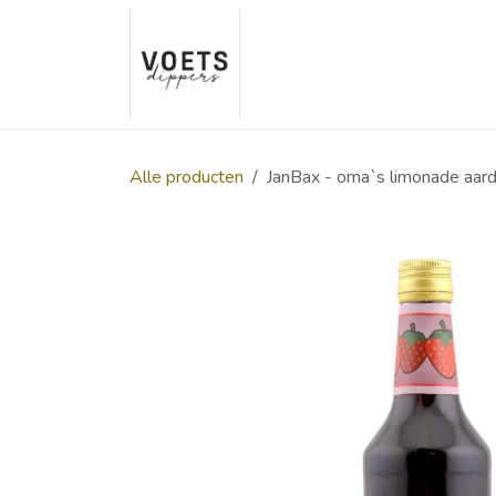
Overslaan naar inhoud
Home
Over ons
Smaakp
Alle producten
JanBax - oma`s limonade aard