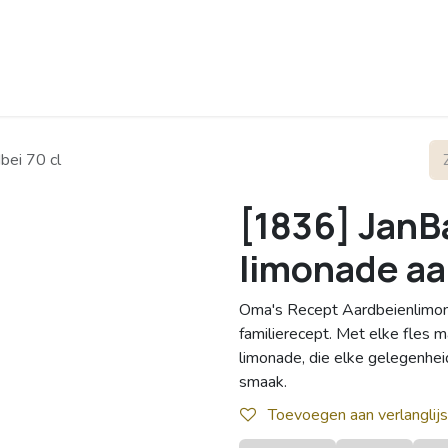
rofiel
Contact
bei 70 cl
[1836] JanB
limonade aar
Oma's Recept Aardbeienlimona
familierecept. Met elke fles m
limonade, die elke gelegenheid
smaak.
Toevoegen aan verlanglijs