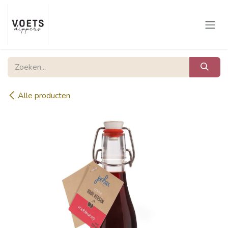
Overslaan naar inhoud
Alle producten