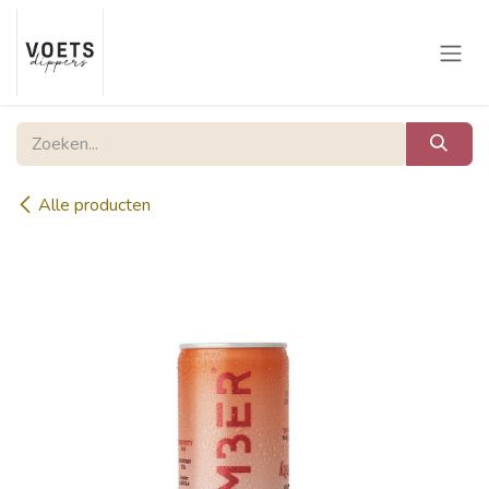
Overslaan naar inhoud
Alle producten