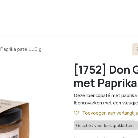
rofiel
Contact
 Paprika paté 110 g
[1752] Don 
met Paprika
Deze Ibericopaté met paprika 
Ibericovarken met een vleugje 
Toevoegen aan verlanglijs
Geschikt voor kerstpakketten