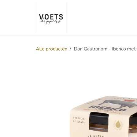
Overslaan naar inhoud
Home
Over ons
Smaakp
Alle producten
Don Gastronom - Iberico met