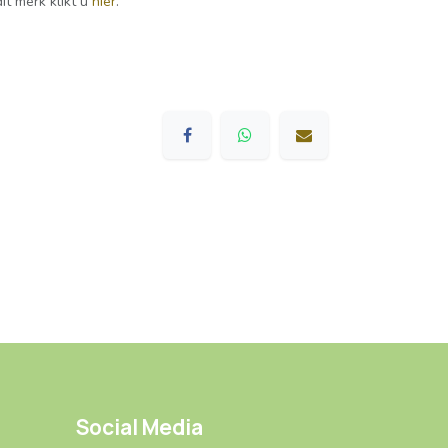
it merk klikt u
hier
.
Social Media