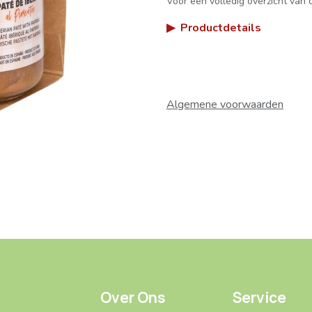
Voor een volledig overzicht van d
▶
Productdetails
Algemene voorwaarden
Over Ons
Service