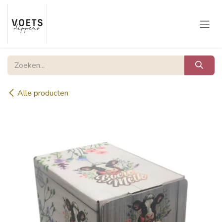
Overslaan naar inhoud
Alle producten