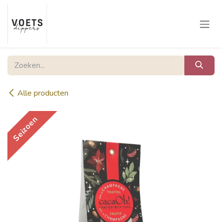
Overslaan naar inhoud
Alle producten
Seizoen