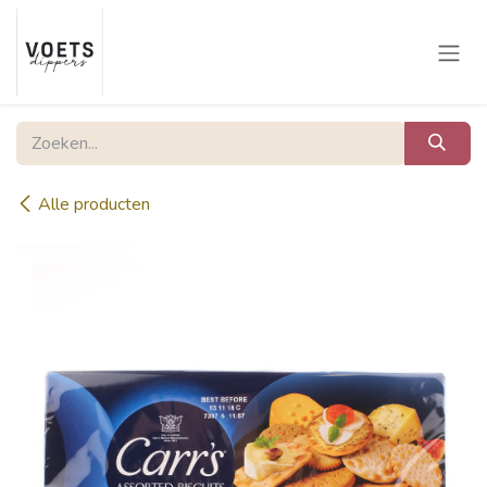
Overslaan naar inhoud
Alle producten