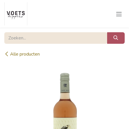
Overslaan naar inhoud
Alle producten