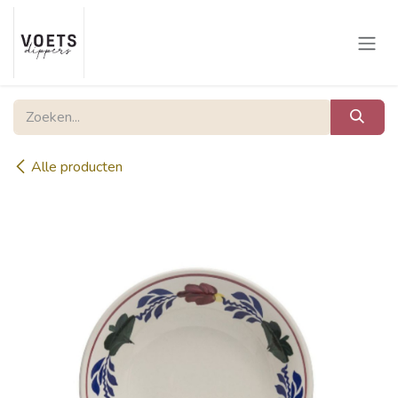
Overslaan naar inhoud
Alle producten