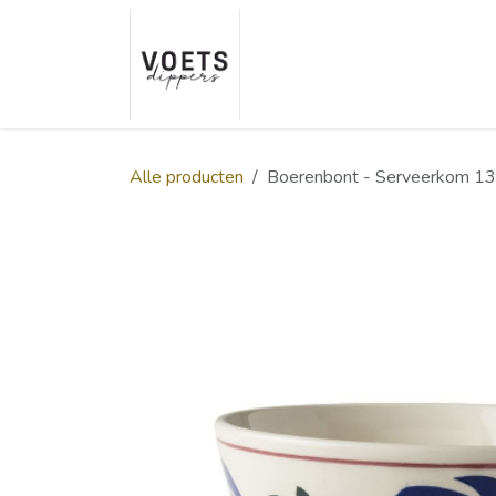
Overslaan naar inhoud
Home
Over ons
Smaakp
Alle producten
Boerenbont - Serveerkom 1