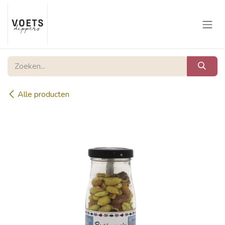
Overslaan naar inhoud
Alle producten