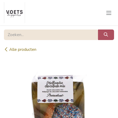
Overslaan naar inhoud
Alle producten