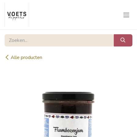
Overslaan naar inhoud
Alle producten