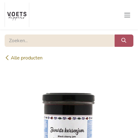
Overslaan naar inhoud
Alle producten