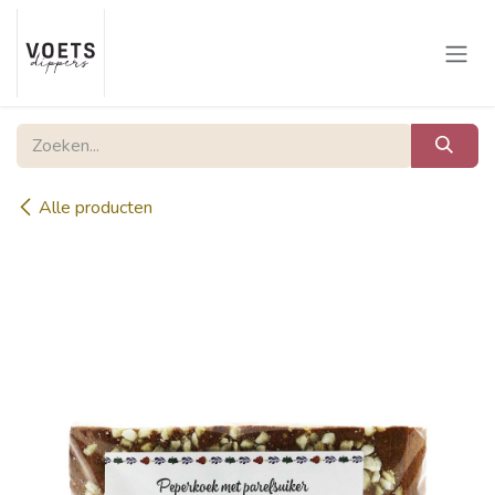
Overslaan naar inhoud
Alle producten