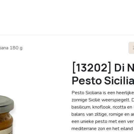
rofiel
Contact
liana 180 g
[13202] Di 
Pesto Sicili
Pesto Siciliana is een heerlij
zonnige Sicilië weerspiegelt.
basilicum, knoflook, ricotta 
balans van ziltige, romige en 
een unieke pesto met een ver
mediterrane zon en het eiland S