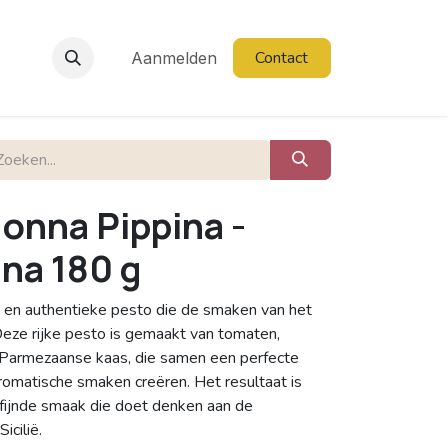
Contact
Aanmelden
Nonna Pippina -
ana 180 g
ke en authentieke pesto die de smaken van het
 Deze rijke pesto is gemaakt van tomaten,
en Parmezaanse kaas, die samen een perfecte
aromatische smaken creëren. Het resultaat is
fijnde smaak die doet denken aan de
icilië.