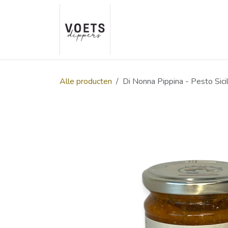
Overslaan naar inhoud
Home
Over ons
Smaakp
Alle producten
Di Nonna Pippina - Pesto Sici