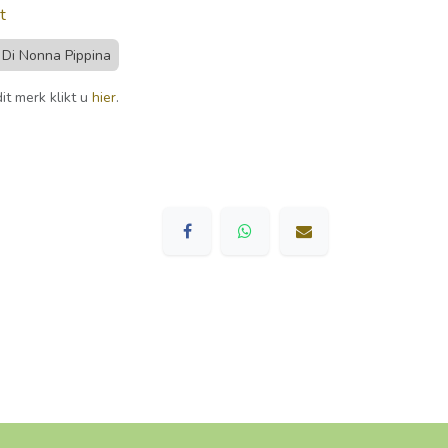
t
Di Nonna Pippina
it merk klikt u
hier
.