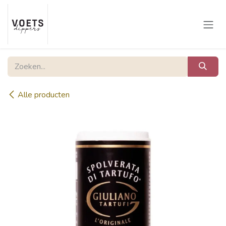
Overslaan naar inhoud
Alle producten