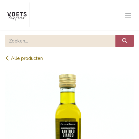
Overslaan naar inhoud
Alle producten