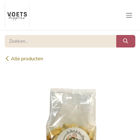
Overslaan naar inhoud
Alle producten