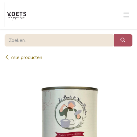
Overslaan naar inhoud
Alle producten