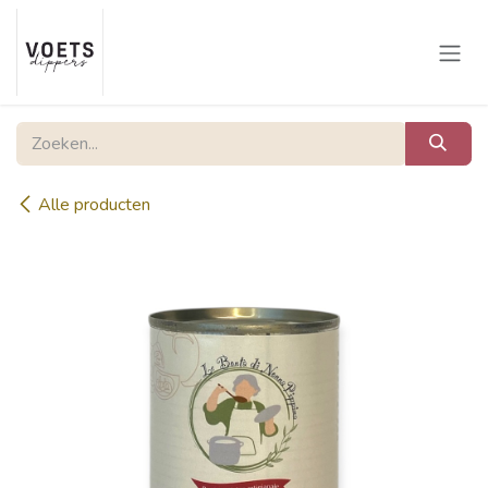
Overslaan naar inhoud
Alle producten