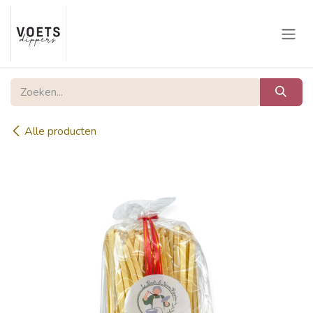
Overslaan naar inhoud
Alle producten