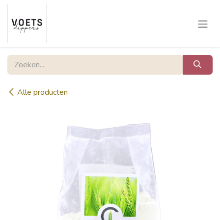
Overslaan naar inhoud
Alle producten