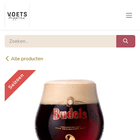
Overslaan naar inhoud
Alle producten
Seizoen