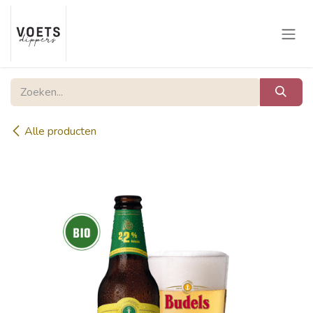
Overslaan naar inhoud
Alle producten