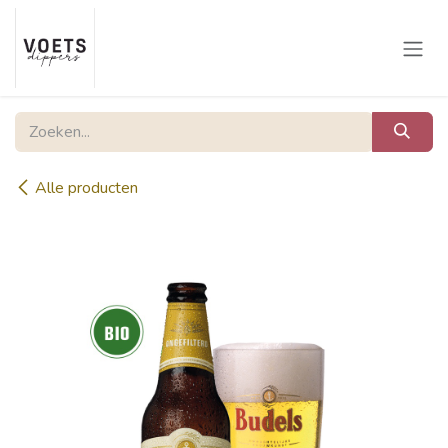
Overslaan naar inhoud
Alle producten