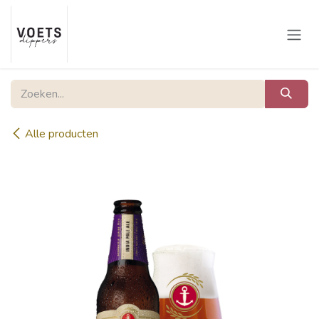
Overslaan naar inhoud
Alle producten